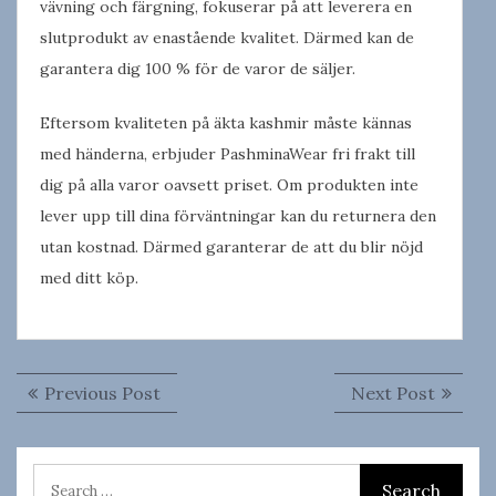
vävning och färgning, fokuserar på att leverera en
slutprodukt av enastående kvalitet. Därmed kan de
garantera dig 100 % för de varor de säljer.
Eftersom kvaliteten på äkta kashmir måste kännas
med händerna, erbjuder PashminaWear fri frakt till
dig på alla varor oavsett priset. Om produkten inte
lever upp till dina förväntningar kan du returnera den
utan kostnad. Därmed garanterar de att du blir nöjd
med ditt köp.
Inläggsnavigering
Previous
Next
Previous Post
Next Post
post:
post: