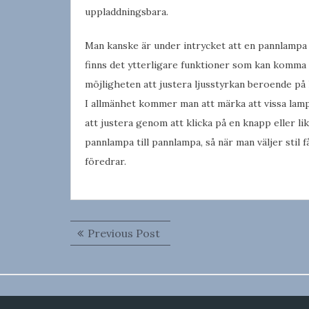
uppladdningsbara.
Man kanske är under intrycket att en pannlampa 
finns det ytterligare funktioner som kan komma 
möjligheten att justera ljusstyrkan beroende på h
I allmänhet kommer man att märka att vissa lampo
att justera genom att klicka på en knapp eller lik
pannlampa till pannlampa, så när man väljer stil 
föredrar.
Inläggsnavigering
Previous
Previous Post
post: