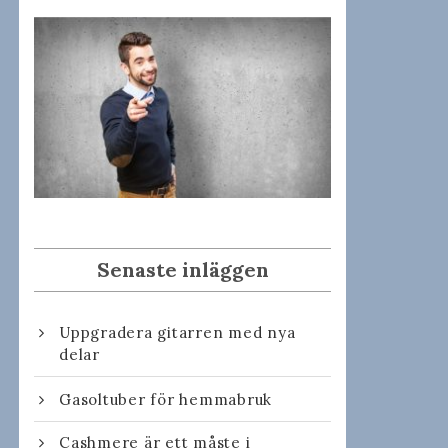
Senaste inläggen
Uppgradera gitarren med nya
delar
Gasoltuber för hemmabruk
Cashmere är ett måste i