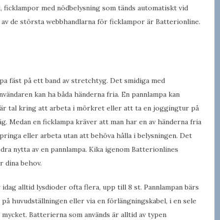
, ficklampor med nödbelysning som tänds automatiskt vid
 av de största webbhandlarna för ficklampor är Batterionline.
pa fäst på ett band av stretchtyg. Det smidiga med
nvändaren kan ha båda händerna fria. En pannlampa kan
är tal kring att arbeta i mörkret eller att ta en joggingtur på
g. Medan en ficklampa kräver att man har en av händerna fria
springa eller arbeta utan att behöva hålla i belysningen. Det
 dra nytta av en pannlampa. Kika igenom Batterionlines
r dina behov.
ag alltid lysdioder ofta flera, upp till 8 st. Pannlampan bärs
 på huvudställningen eller via en förlängningskabel, i en sele
mycket. Batterierna som används är alltid av typen