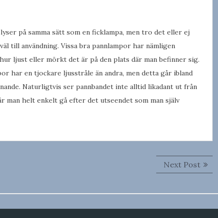
lyser på samma sätt som en ficklampa, men tro det eller ej
väl till användning. Vissa bra pannlampor har nämligen
ur ljust eller mörkt det är på den plats där man befinner sig.
r har en tjockare ljusstråle än andra, men detta går ibland
nande. Naturligtvis ser pannbandet inte alltid likadant ut från
får man helt enkelt gå efter det utseendet som man själv
Next
Next Post
post