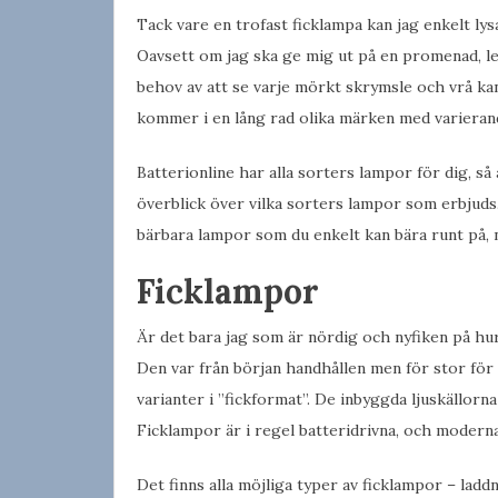
Tack vare en trofast ficklampa kan jag enkelt lysa 
Oavsett om jag ska ge mig ut på en promenad, le
behov av att se varje mörkt skrymsle och vrå kan
kommer i en lång rad olika märken med varierande
Batterionline har alla sorters lampor för dig, så 
överblick över vilka sorters lampor som erbjud
bärbara lampor som du enkelt kan bära runt på,
Ficklampor
Är det bara jag som är nördig och nyfiken på hu
Den var från början handhållen men för stor för a
varianter i ”fickformat”. De inbyggda ljuskällor
Ficklampor är i regel batteridrivna, och moderna
Det finns alla möjliga typer av ficklampor – la