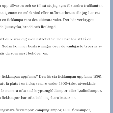
upp tillvaron och se till så att jag syns för andra trafikanter.
ta igenom en mörk vind eller utföra arbeten där jag har ett
 en ficklampa vara det ultimata valet. Det här verktyget
 ljusstyrka, bredd och livslängd.
att du klarar dig även nattetid.
Se mer här
för att få en
s. Nedan kommer beskrivningar över de vanligaste typerna av
 när du som mest behöver en.
r ficklampan uppfanns? Den första ficklampan uppfanns 1898.
tt få plats i en ficka; senare under 1900-talet utvecklade
na är numera ofta små kryptonglödlampor eller lysdiodlampor.
 ficklampor har ofta laddningsbara batterier.
ddningsbara ficklampor, campinglampor, LED-ficklampor,